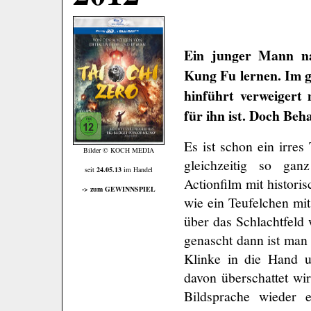
Ein junger Mann n
Kung Fu lernen. Im g
hinführt verweigert
für ihn ist. Doch Beh
Es ist schon ein irres
Bilder © KOCH MEDIA
gleichzeitig so gan
seit
24.05.13
im Handel
Actionfilm mit histor
-> zum GEWINNSPIEL
wie ein Teufelchen mi
über das Schlachtfeld 
genascht dann ist man 
Klinke in die Hand u
davon überschattet wi
Bildsprache wieder 