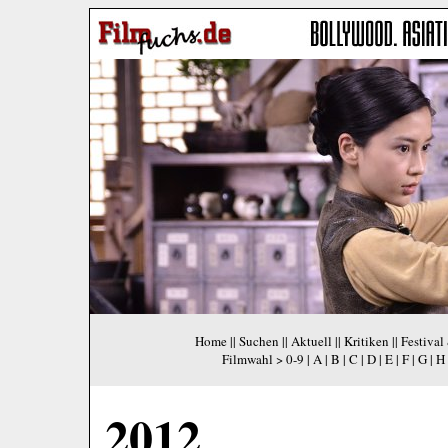
Home
||
Suchen
||
Aktuell
||
Kritiken
||
Festival
Filmwahl >
0-9
|
A
|
B
|
C
|
D
|
E
|
F
|
G
|
H
2012