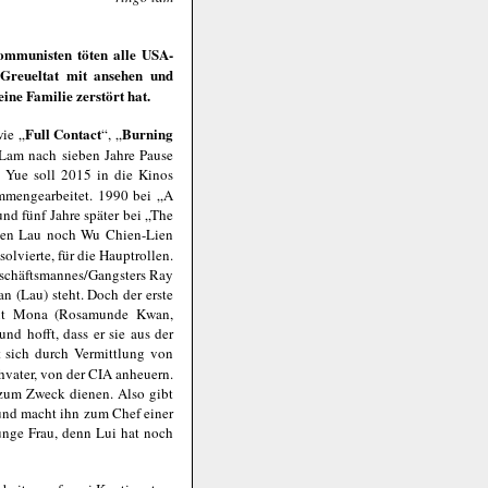
ommunisten töten alle USA-
Greueltat mit ansehen und
ne Familie zerstört hat.
Full Contact
Burning
ie „
“, „
 Lam nach sieben Jahre Pause
 Yue soll 2015 in die Kinos
mmengearbeitet. 1990 bei „A
d fünf Jahre später bei „The
eben Lau noch Wu Chien-Lien
olvierte, für die Hauptrollen.
 Geschäftsmannes/Gangsters Ray
n (Lau) steht. Doch der erste
raut Mona (Rosamunde Kwan,
d hofft, dass er sie aus der
t sich durch Vermittlung von
hvater, von der CIA anheuern.
 zum Zweck dienen. Also gibt
 und macht ihn zum Chef einer
unge Frau, denn Lui hat noch