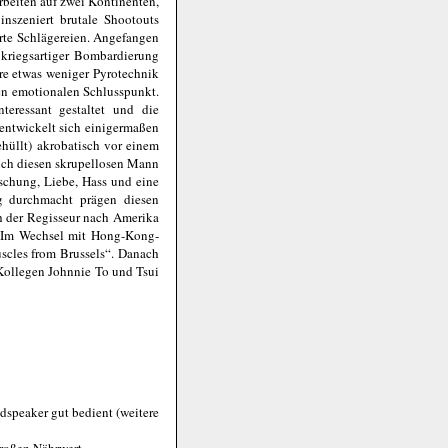
rbeiten auf zwei Kontinenten,
inszeniert brutale Shootouts
rte Schlägereien. Angefangen
kriegsartiger Bombardierung
re etwas weniger Pyrotechnik
en emotionalen Schlusspunkt.
eressant gestaltet und die
entwickelt sich einigermaßen
gehüllt) akrobatisch vor einem
lich diesen skrupellosen Mann
äuschung, Liebe, Hass und eine
 durchmacht prägen diesen
 der Regisseur nach Amerika
 Im Wechsel mit Hong-Kong-
scles from Brussels“. Danach
Kollegen Johnnie To und Tsui
speaker gut bedient (weitere