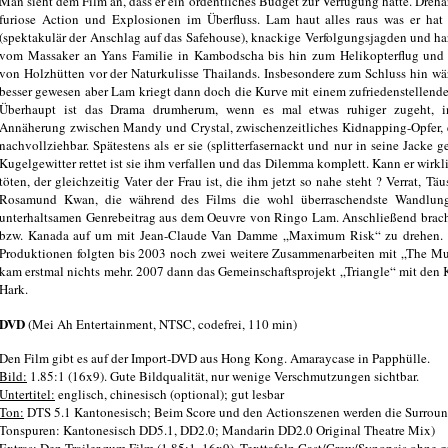
Man sieht dem Film an, dass er ein ordentliches Budget zur Verfügung hatte. Dreha
furiose Action und Explosionen im Überfluss. Lam haut alles raus was er hat 
(spektakulär der Anschlag auf das Safehouse), knackige Verfolgungsjagden und ha
vom Massaker an Yans Familie in Kambodscha bis hin zum Helikopterflug und 
von Holzhütten vor der Naturkulisse Thailands. Insbesondere zum Schluss hin wä
besser gewesen aber Lam kriegt dann doch die Kurve mit einem zufriedenstellend
Überhaupt ist das Drama drumherum, wenn es mal etwas ruhiger zugeht, int
Annäherung zwischen Mandy und Crystal, zwischenzeitliches Kidnapping-Opfer, 
nachvollziehbar. Spätestens als er sie (splitterfasernackt und nur in seine Jacke 
Kugelgewitter rettet ist sie ihm verfallen und das Dilemma komplett. Kann er wirk
töten, der gleichzeitig Vater der Frau ist, die ihm jetzt so nahe steht ? Verrat, T
Rosamund Kwan, die während des Films die wohl überraschendste Wandlung
unterhaltsamen Genrebeitrag aus dem Oeuvre von Ringo Lam. Anschließend brach
bzw. Kanada auf um mit Jean-Claude Van Damme „Maximum Risk“ zu drehen.
Produktionen folgten bis 2003 noch zwei weitere Zusammenarbeiten mit „The Mu
kam erstmal nichts mehr. 2007 dann das Gemeinschaftsprojekt „Triangle“ mit den 
Hark.
DVD
(Mei Ah Entertainment, NTSC, codefrei, 110 min)
Den Film gibt es auf der Import-DVD aus Hong Kong. Amaraycase in Papphülle.
Bild:
1.85:1 (16x9). Gute Bildqualität, nur wenige Verschmutzungen sichtbar.
Untertitel:
englisch, chinesisch (optional); gut lesbar
Ton:
DTS 5.1 Kantonesisch; Beim Score und den Actionszenen werden die Surround
Tonspuren: Kantonesisch DD5.1, DD2.0; Mandarin DD2.0 Original Theatre Mix)