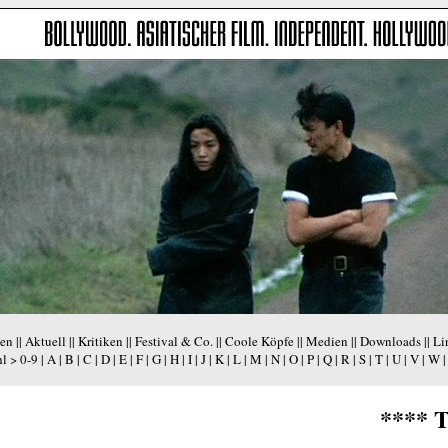
en
||
Aktuell
||
Kritiken
||
Festival & Co.
||
Coole Köpfe
||
Medien
||
Downloads
||
Li
hl >
0-9
|
A
|
B
|
C
|
D
|
E
|
F
|
G
|
H
|
I
|
J
|
K
|
L
|
M
|
N
|
O
|
P
|
Q
|
R
|
S
|
T
|
U
|
V
|
W
**** 