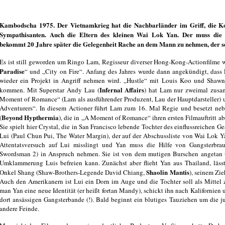
Kambodscha 1975. Der Vietnamkrieg hat die Nachbarländer im Griff, die K
Sympathisanten. Auch die Eltern des kleinen Wai Lok Yan. Der muss die 
bekommt 20 Jahre später die Gelegenheit Rache an dem Mann zu nehmen, der sei
Es ist still geworden um Ringo Lam, Regisseur diverser Hong-Kong-Actionfilme w
Paradise
“ und „City on Fire“. Anfang des Jahres wurde dann angekündigt, dass
wieder ein Projekt in Angriff nehmen wird. „Hustle“ mit Louis Koo und Shawn
Infernal Affairs
kommen. Mit Superstar Andy Lau (
) hat Lam nur zweimal zusa
Moment of Romance“ (Lam als ausführender Produzent, Lau der Hauptdarsteller) un
Adventurers“. In diesem Actioner führt Lam zum 16. Mal Regie und besetzt n
Beyond Hypthermia
(
), die in „A Moment of Romance“ ihren ersten Filmauftritt abs
Sie spielt hier Crystal, die in San Francisco lebende Tochter des einflussreichen
Lui (Paul Chun Pui, The Water Margin), der auf der Abschussliste von Wai Lok Ya
Attentatsversuch auf Lui misslingt und Yan muss die Hilfe von Gangsterb
Swordsman 2) in Anspruch nehmen. Sie ist von dem mutigen Burschen angetan un
Umklammerung Luis befreien kann. Zunächst aber flieht Yan aus Thailand, läss
Shaolin Mantis
Onkel Shang (Shaw-Brothers-Legende David Chiang,
), seinem Zie
Auch den Amerikanern ist Lui ein Dorn im Auge und die Tochter soll als Mittel
man Yan eine neue Identität (er heißt fortan Mandy), schickt ihn nach Kalifornien
dort ansässigen Gangsterbande (!). Bald beginnt ein blutiges Tauziehen um die j
andere Feinde.