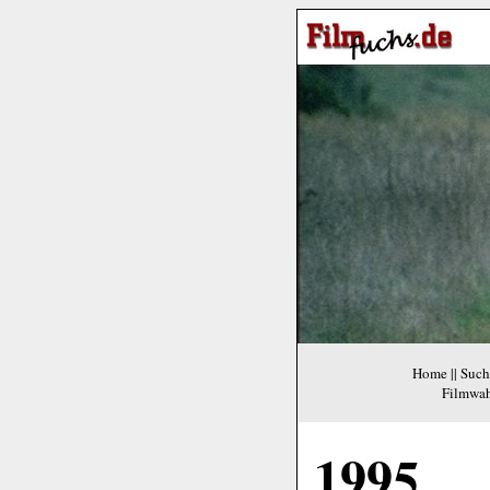
Home
||
Such
Filmwa
1995