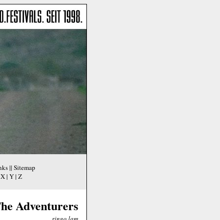
nks
||
Sitemap
|
X
|
Y
|
Z
The Adventurers
ringo lam